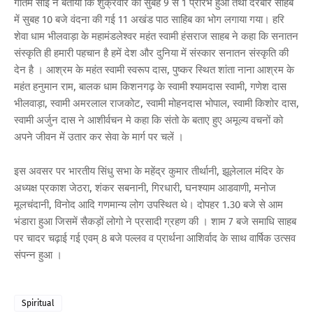
गौतम साईं ने बताया कि शुक्रवार को सुबह 9 से 1 प्रारंभ हुआ तथा दरबार साहब
में सुबह 10 बजे वंदना की गई 11 अखंड पाठ साहिब का भोग लगाया गया। हरि
शेवा धाम भीलवाड़ा के महामंडलेश्वर महंत स्वामी हंसराज साहब ने कहा कि सनातन
संस्कृति ही हमारी पहचान है हमें देश और दुनिया में संस्कार सनातन संस्कृति की
देन है । आश्रम के महंत स्वामी स्वरूप दास, पुष्कर स्थित शांता नाना आश्रम के
महंत हनुमान राम, बालक धाम किशनगढ़ के स्वामी श्यामदास स्वामी, गणेश दास
भीलवाड़ा, स्वामी अमरलाल राजकोट, स्वामी मोहनदास भोपाल, स्वामी किशोर दास,
स्वामी अर्जुन दास ने आशीर्वचन मे कहा कि संतो के बताए हुए अमूल्य वचनों को
अपने जीवन में उतार कर सेवा के मार्ग पर चलें ।
इस अवसर पर भारतीय सिंधु सभा के महेंद्र कुमार तीर्थानी, झूलेलाल मंदिर के
अध्यक्ष प्रकाश जेठरा, शंकर सबनानी, गिरधारी, घनश्याम आडवाणी, मनोज
मूलचंदानी, विनोद आदि गणमान्य लोग उपस्थित थे। दोपहर 1.30 बजे से आम
भंडारा हुआ जिसमें सैकड़ों लोगो ने प्रसादी ग्रहण की । शाम 7 बजे समाधि साहब
पर चादर चढ़ाई गई एवम् 8 बजे पल्लव व प्रार्थना आशिर्वाद के साथ वार्षिक उत्सव
संपन्न हुआ ।
Spiritual