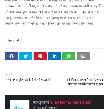
सुबह सवेरे नितनियम के बाद दरबार मे सुबह 11 बजे से 1 बजे तक धार्मिक
कार्यक्रम सत्संग, कीर्तन, आरती व अरदास की गई। नानक गजवानी ने कहा कि
जो बच्चे राधा-कृष्ण बनकर आये थे उन्हें हर्षल व राहुल थावरानी द्वारा दरबार की
पखड़ पहनाकर सम्मानित किया गया। कार्यक्रम के बाद दरबार में पधारे सभी
भगवान कृष्ण प्रेमियों को डॉ. वर्षा व चित्रा द्वारा प्रसाद वितरण किया गया।
Spiritual
पुराने
और नया
पार्श्व गायक मुकेश को दी गीतों भरी श्रद्धाजंलि
श्री निम्बार्काचार्य पेनोरमा, सेलमाबाद
किशनगढ का दर्शन समारोह शुभारंभ
प्रस्तुतकर्ता
Vijay kumar Hansrajani
संपादक अजमेर मुस्कान