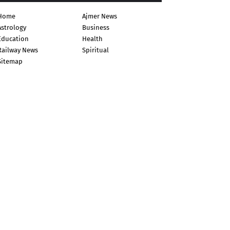
Home
Ajmer News
Astrology
Business
Education
Health
Railway News
Spiritual
Sitemap