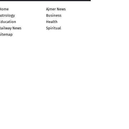
Home
Ajmer News
Astrology
Business
Education
Health
Railway News
Spiritual
Sitemap