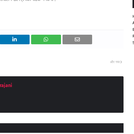
और नया
rajani