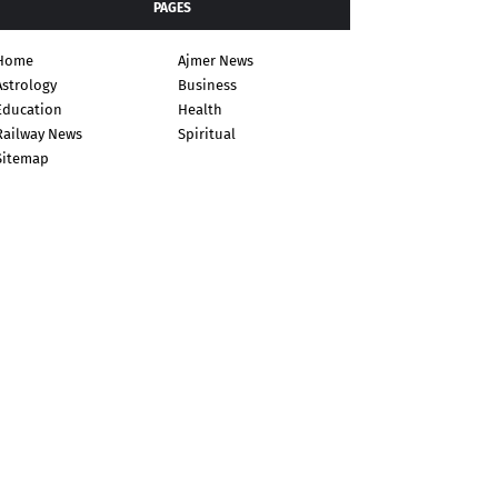
PAGES
Home
Ajmer News
Astrology
Business
Education
Health
Railway News
Spiritual
Sitemap