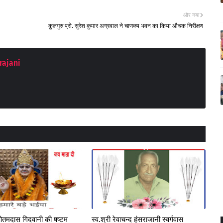
और नया
कुलगुरु प्रो. सुरेश कुमार अग्रवाल ने चाणक्य भवन का किया औचक निरीक्षण
rajani
रषोतमदास गिदवानी की षष्टम
स्व.श्री रेवाचन्द हंसराजानी स्वर्गवास