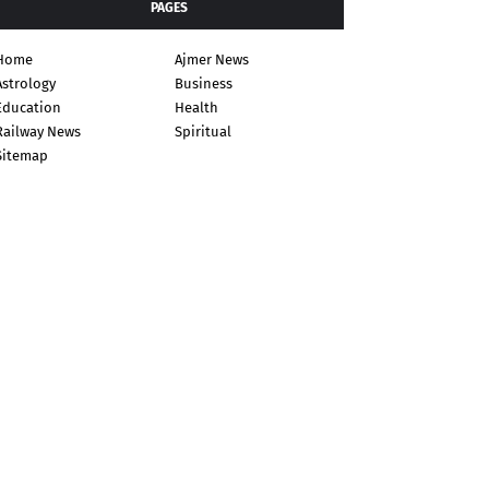
PAGES
Home
Ajmer News
Astrology
Business
Education
Health
Railway News
Spiritual
Sitemap