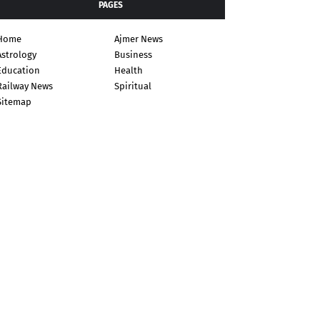
PAGES
Home
Ajmer News
Astrology
Business
Education
Health
Railway News
Spiritual
Sitemap