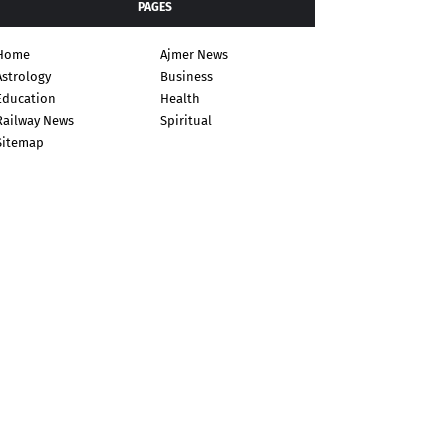
PAGES
Home
Ajmer News
Astrology
Business
Education
Health
Railway News
Spiritual
Sitemap