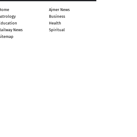
Home
Ajmer News
Astrology
Business
Education
Health
Railway News
Spiritual
Sitemap