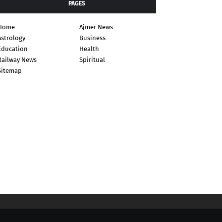
PAGES
Home
Ajmer News
Astrology
Business
Education
Health
Railway News
Spiritual
Sitemap