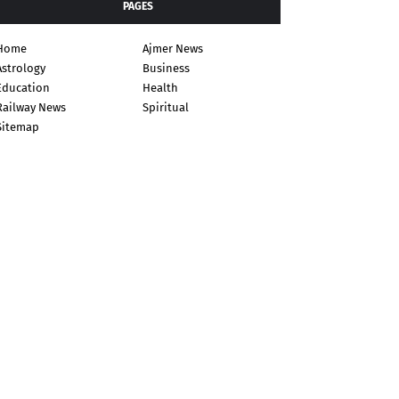
PAGES
Home
Ajmer News
Astrology
Business
Education
Health
Railway News
Spiritual
Sitemap