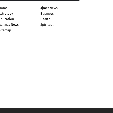
Home
Ajmer News
Astrology
Business
Education
Health
Railway News
Spiritual
Sitemap