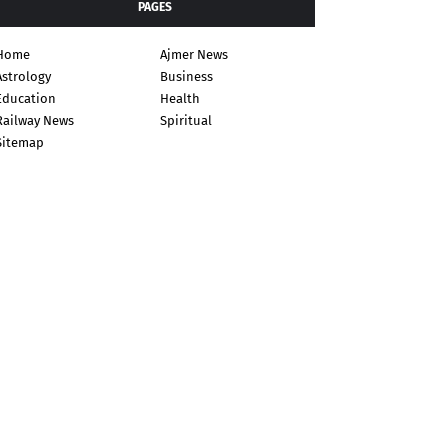
PAGES
Home
Ajmer News
Astrology
Business
Education
Health
Railway News
Spiritual
Sitemap