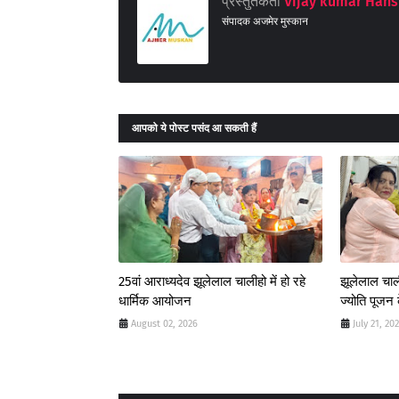
प्रस्तुतकर्ता
Vijay kumar Hans
संपादक अजमेर मुस्कान
आपको ये पोस्ट पसंद आ सकती हैं
25वां आराध्यदेव झूलेलाल चालीहो में हो रहे
झूलेलाल चाली
धार्मिक आयोजन
ज्योति पूजन
August 02, 2026
July 21, 20