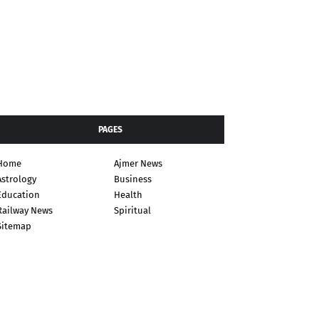
PAGES
Home
Ajmer News
Astrology
Business
Education
Health
Railway News
Spiritual
Sitemap