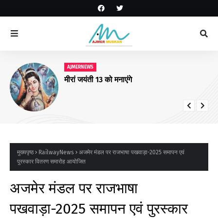
AJMERNEWS
मीरां जयंती 13 को मनाएंगे
मुख्यपृष्ठ
RailwayNews
अजमेर मंडल पर राजभाषा पखवाड़ा-2025 समापन एवं
पुरस्‍कार वितरण समारोह आयोजित
अजमेर मंडल पर राजभाषा
पखवाड़ा-2025 समापन एवं पुरस्‍कार