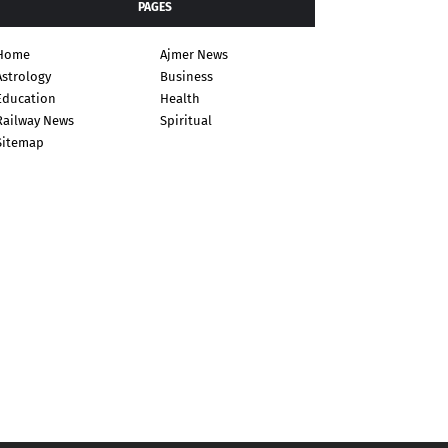
PAGES
Home
Ajmer News
Astrology
Business
Education
Health
Railway News
Spiritual
Sitemap