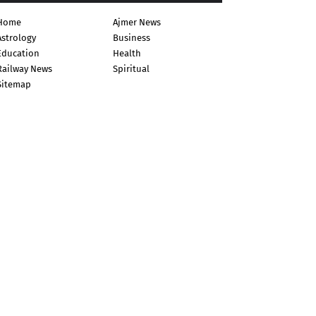
Home
Ajmer News
Astrology
Business
Education
Health
Railway News
Spiritual
Sitemap