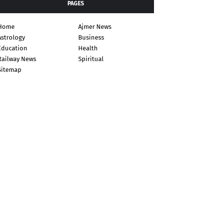
PAGES
Home
Ajmer News
Astrology
Business
Education
Health
Railway News
Spiritual
Sitemap