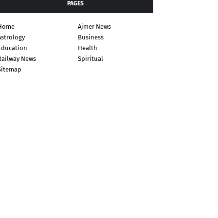
PAGES
Home
Ajmer News
Astrology
Business
Education
Health
Railway News
Spiritual
Sitemap