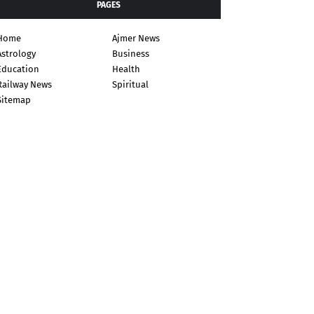
PAGES
Home
Ajmer News
Astrology
Business
Education
Health
Railway News
Spiritual
Sitemap