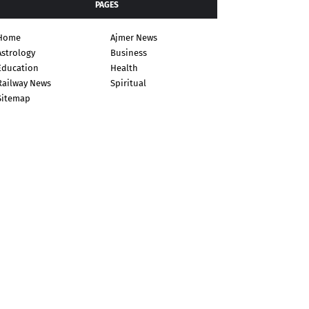
PAGES
Home
Ajmer News
Astrology
Business
Education
Health
Railway News
Spiritual
Sitemap