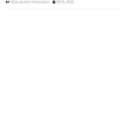
Vijay kumar Hansrajani
मई 01, 2023