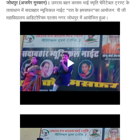
जोधपुर (अजमेर मुस्कान)।
उमराव बहन कासम भाई स्मृति चेरिटेबल ट्रस्ट के
तत्वाधान में सदाबहार म्यूजिकल नाईट "रात के हमसफर"का आयोजन पी जी
महाविद्यालय आडिटोरियम प्रताप नगर जोधपुर में आयोजित हुआ।