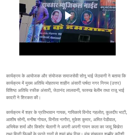
कार्यक्रम के आयोजक और संयोजक समाजसेवी सोनू भाई जेठवानी ने बताया कि
कार्यक्रम में मुख्य अतिथि मोहतरमा शाहीन अंसारी पार्षदा नगर निगम (उत्तर)
विशिष्ठ अतिथि रफीक अंसारी, जेठानंद लालवानी, फारुख बेलीम तथा राजू भाई
कादरी ने शिरकत की।
कार्यक्रम में शहर के प्रतिभावान गायक, गायिकाये विनोद गहलोत, कुलदीप भाटी,
आशीष सोनी, मनीषा गोयल, विनीता नागौरा, मुकेश कुमार, अमित पेडीवाल,
अभिषेक शर्मा और किशोर चेलानी ने अपनी अपनी गायन कला का जादू बिखेरा
तथा हिन्दी फिल्मों के पुराने गानों से शमां बांध दिया। मंच संचालन शब्बीर कुरैशी