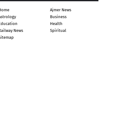
Home
Ajmer News
Astrology
Business
Education
Health
Railway News
Spiritual
Sitemap