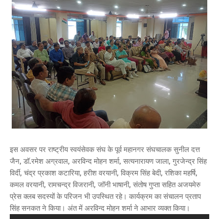
इस अवसर पर राष्ट्रीय स्वयंसेवक संघ के पूर्व महानगर संघचालक सुनील दत्त
जैन, डॉ.रमेश अग्रवाल, अरविन्द मोहन शर्मा, सत्यनारायण जाला, गुरजेन्द्र सिंह
विर्दी, चंद्र प्रकाश कटारिया, हरीश वरयानी, विक्रम सिंह बेदी, रशिका महर्षि,
कमल वरयानी, रामचन्द्र विजरानी, जॉनी भाषानी, संतोष गुप्ता सहित अजयमेरु
प्रेस क्लब सदस्यों के परिजन भी उपस्थित रहे। कार्यक्रम का संचालन प्रताप
सिंह सनकत ने किया। अंत में अरविन्द मोहन शर्मा ने आभार व्यक्त किया।