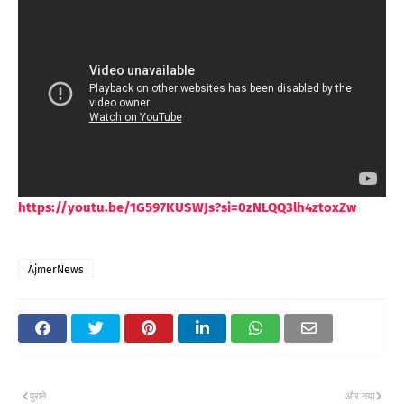
https://youtu.be/1G597KUSWJs?si=0zNLQQ3lh4ztoxZw
AjmerNews
पुराने
और नया