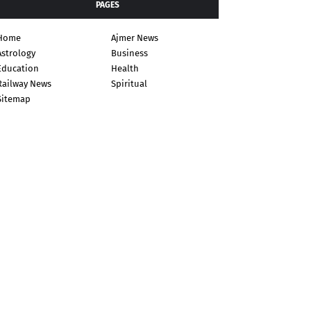
PAGES
Home
Ajmer News
Astrology
Business
Education
Health
Railway News
Spiritual
Sitemap