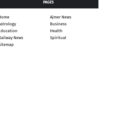
PAGES
Home
Ajmer News
Astrology
Business
Education
Health
Railway News
Spiritual
Sitemap