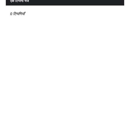
एक टिप्पणी भेजें
0 टिप्पणियाँ