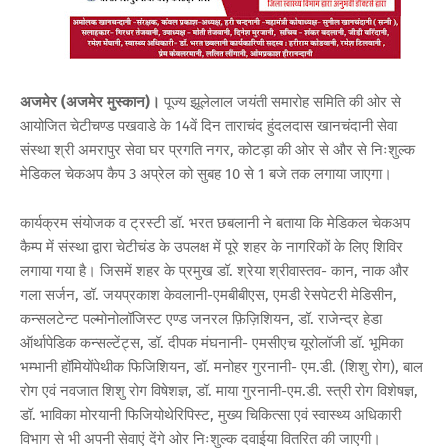
अजमेर (अजमेर मुस्कान)।
पूज्य झूलेलाल जयंती समारोह समिति की ओर से
आयोजित चेटीचण्ड पखवाडे के 14वें दिन ताराचंद हुंदलदास खानचंदानी सेवा
संस्था श्री अमरापुर सेवा घर प्रगति नगर, कोटड़ा की ओर से और से निःशुल्क
मेडिकल चेकअप कैप 3 अप्रेल को सुबह 10 से 1 बजे तक लगाया जाएगा।
कार्यक्रम संयोजक व ट्रस्टी डॉ. भरत छबलानी ने बताया कि मेडिकल चेकअप
कैम्प में संस्था द्वारा चेटीचंड के उपलक्ष में पूरे शहर के नागरिकों के लिए शिविर
लगाया गया है। जिसमें शहर के प्रमुख डॉ. श्रेया श्रीवास्तव- कान, नाक और
गला सर्जन, डॉ. जयप्रकाश केवलानी-एमबीबीएस, एमडी रेसपेटरी मेडिसीन,
कन्सलटेन्ट पल्मोनोलॉजिस्ट एण्ड जनरल फ़िज़िशियन, डॉ. राजेन्द्र हेडा
ऑर्थापेडिक कन्सल्टेंट्स, डॉ. दीपक मंघनानी- एमसीएच यूरोलॉजी डॉ. भूमिका
भम्भानी हॉमियोंपेथीक फिजिशियन, डॉ. मनोहर गुरनानी- एम.डी. (शिशु रोग), बाल
रोग एवं नवजात शिशु रोग विषेशज्ञ, डॉ. माया गुरनानी-एम.डी. स्त्री रोग विशेषज्ञ,
डॉ. भाविका मोरयानी फिजियोथेरिपिस्ट, मुख्य चिकित्सा एवं स्वास्थ्य अधिकारी
विभाग से भी अपनी सेवाएं देंगे ओर निःशुल्क दवाईया वितरित की जाएगी।