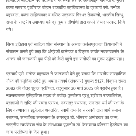
डिजीटल प्लेटफार्म पर चेटीचंड व नवसम्वतसर पर ऑनलाइन संगोष्ठी के मुख्य
वक्ता सम्राट पृथ्वीराज चौहान राजकीय महाविद्यालय के प्राचार्य प्रो. मनोज
बहरवाल, वक्ता साहित्यकार व वरिष्ठ पत्रकार गिरधर तेजवाणी, भारतीय सिन्धु
सभा के राष्ट्रीय उपाध्यक्ष महेन्द्र कुमार तीर्थाणी द्वारा अपने विचार प्रकट किये
गये।
सिन्ध इतिहास एवं साहित्य शोध संस्थान के अध्यक्ष कवंलप्रकाश किशनानी ने
संचालन करते हुये कहा कि अंग्रेजी कलेण्डर व विक्रम सम्वंत नवसम्वतसंर के
अन्तर की जानकारी युवा पीढ़ी को कैसे पहुंचे इस संगोष्ठी का मुख्य उद्धेश्य रहा।
प्राचार्य प्रो. मनोज बहरवाल ने जानकारी देते हुए बताया कि भारतीय सांस्कृतिक
गौरव की स्मृतियां समेटे हुए अपना नववर्ष (संवत्सर) युगाब्द 5127, विक्रम संवत्
2082 की चौत्र शुक्ल प्रतिपदा, तद्नुसार 30 मार्च 2025 को प्रारंभ हुआ है।
नवसम्वतसर ऐतिहासिक महत्व से मर्यादा-पुरुषोत्तम प्रभु श्रीराम राज्याभिषेक,
ब्रह्माजी ने सृष्टि की रचना प्रारंभ, नवरात्र स्थापना, सनातन धर्म की रक्षा के
लिए वरुणावतार झूलेलाल अवतरित, स्वामी दयानंद सरस्वती द्वारा आर्य समाज
स्थापना, सामाजिक समरसता के अग्रदूत डॉ. भीमराव अम्बेडकर का जन्म,
राष्ट्रीय स्वयंसेवक संघ के संस्थापक पूजनीय डॉ. केशवराव बलिराम हेडगेवार का
जन्म प्रतिपदा के दिन हुआ।