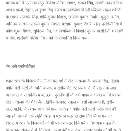
बालक वर्ग में ग्राम मायापुर विजेता योगेश, सागर, कमल सिंह, लक्की मडरावलिया,
अजय माली, रेहान, अनुराग सिंह रावत व उपविजेता दिल्ली पब्लिक स्कूल तबीजी
के छात्र राजवीर सिंह, शौर्य कुमार मिश्रा, छायांक कुमार निर्वाण, मुकुल मनोत,
अभिनव सांखला,सत्यम कुमार मिश्रा, प्रज्ञान कुमार तिवारी रहे। प्रतियोगिता में
कोच शुभम वैष्णव, सुप्रिया गौड, एवं निर्णायक में किशोर कुमार मारोठियॉ, श्रीमती
मनीषा, श्रीमती गरिमा गोयल को भी सम्मानित किया गया।
रंग भरो प्रतियोगिता
शहर स्तर के विजेताओं मंे कनिष्ठ वर्ग में सेंट एन्सलम के आरना सिंह, द्वितीय
क्वीन मेरी गर्ल्स की ध्वनि नायक, व तृतीय सेंट स्टीफन्स सी.सै.स्कूल के लक्ष
अग्रवाल व रा.केन्द्रिय बा.उ.मा. पुरानीमंडी की वर्षा यादव व वरिष्ठ वर्ग में प्रथम
सेंट एन्सलम की शैवी जैन, द्वितीय मेस्काट स्कूल मानसी लालचंदानी, तृतीय
रा.उ.मा.वि. क्रिश्चयनगंज की माया जांगिड व क्वीन मेरी गर्ल्स नसीराबाद की
जान्हवी मेघवंशी को स्मृति चिन्ह व प्रमाण पत्र से सम्मानित किया गया एवं
विद्यालय स्तर के विजेताओं को भी प्रमाण पत्र दिये गये। निर्णायक मंडल के
चित्रकार संजय सेठी, निकिता, गरिमा इंदौरा व विष्णु अवतार भार्गव को भी स्मृति