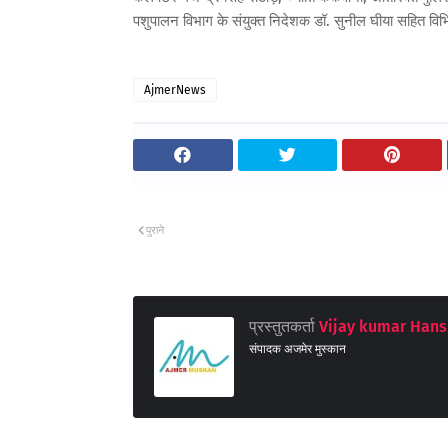
पशुपालन विभाग के संयुक्त निदेशक डॉ. सुनील घीया सहित विभि
AjmerNews
पुराने
प्रस्तुतकर्ता
Vijay kumar Hans
संपादक अजमेर मुस्कान