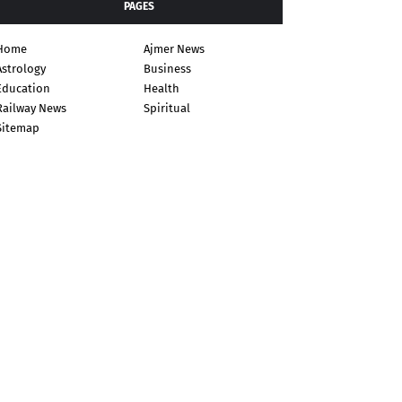
PAGES
Home
Ajmer News
Astrology
Business
Education
Health
Railway News
Spiritual
Sitemap