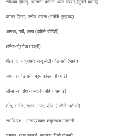
राधिका-हिमांशु ममतानी, कोमल-धवल डबराई (पुत्री-दामाद)
कमल-प्रिया, मनीष-भावना (भतीजे-पुत्रवधु)
आस्था, गर्वी, ध्रुव (दोहिते-दोहिती)
हर्षिता-प्रिषिता (पौत्री)
पीहर पक्ष - श्रीमती राजू मोती कोडनानी (भाभी)
भगवान कोडनानी, प्रेम कोडनानी (भाई)
लीला-जगदीश अचतानी (बहिन-बहनोई)
मीतू, राजीव, संतोष, नन्दा, टीना (भतीजे-भतीजी)
समधि पक्ष - आत्मप्रकाश-शकुन्तला ममतानी
मनोहर-आशा डबराई, कमलेश-पिंकी खेतानी