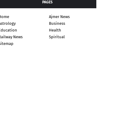
PAGES
Home
Ajmer News
Astrology
Business
Education
Health
Railway News
Spiritual
Sitemap