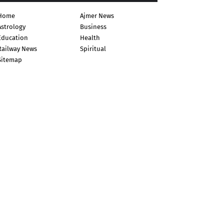
Home
Ajmer News
Astrology
Business
Education
Health
Railway News
Spiritual
Sitemap