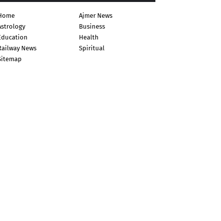
Home
Ajmer News
Astrology
Business
Education
Health
Railway News
Spiritual
Sitemap