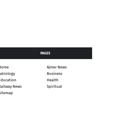
PAGES
Home
Ajmer News
Astrology
Business
Education
Health
Railway News
Spiritual
Sitemap