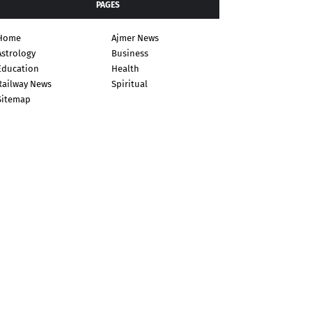
PAGES
Home
Ajmer News
Astrology
Business
Education
Health
Railway News
Spiritual
Sitemap