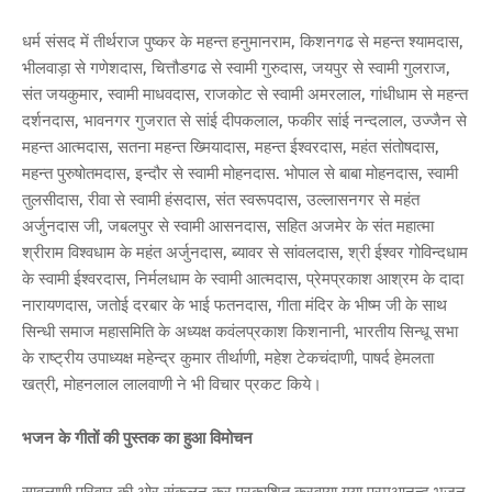
धर्म संसद में तीर्थराज पुष्कर के महन्त हनुमानराम, किशनगढ से महन्त श्यामदास,
भीलवाड़ा से गणेशदास, चित्तौडगढ से स्वामी गुरुदास, जयपुर से स्वामी गुलराज,
संत जयकुमार, स्वामी माधवदास, राजकोट से स्वामी अमरलाल, गांधीधाम से महन्त
दर्शनदास, भावनगर गुजरात से सांई दीपकलाल, फकीर सांई नन्दलाल, उज्जैन से
महन्त आत्मदास, सतना महन्त ख्मियादास, महन्त ईश्वरदास, महंत संतोषदास,
महन्त पुरुषोतमदास, इन्दौर से स्वामी मोहनदास. भोपाल से बाबा मोहनदास, स्वामी
तुलसीदास, रीवा से स्वामी हंसदास, संत स्वरूपदास, उल्लासनगर से महंत
अर्जुनदास जी, जबलपुर से स्वामी आसनदास, सहित अजमेर के संत महात्मा
श्रीराम विश्वधाम के महंत अर्जुनदास, ब्यावर से सांवलदास, श्री ईश्वर गोविन्दधाम
के स्वामी ईश्वरदास, निर्मलधाम के स्वामी आत्मदास, प्रेमप्रकाश आश्रम के दादा
नारायणदास, जतोई दरबार के भाई फतनदास, गीता मंदिर के भीष्म जी के साथ
सिन्धी समाज महासमिति के अध्यक्ष कवंलप्रकाश किशनानी, भारतीय सिन्धू सभा
के राष्ट्रीय उपाध्यक्ष महेन्द्र कुमार तीर्थाणी, महेश टेकचंदाणी, पाषर्द हेमलता
खत्री, मोहनलाल लालवाणी ने भी विचार प्रकट किये।
भजन के गीतों की पुस्तक का हुआ विमोचन
सावलाणी परिवार की ओर संकलन कर प्रकाशित करवाया गया परमआनन्द भजन