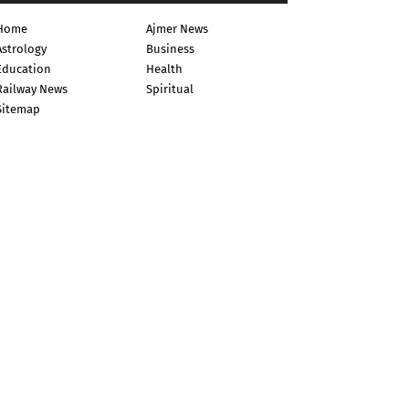
Home
Ajmer News
Astrology
Business
Education
Health
Railway News
Spiritual
Sitemap