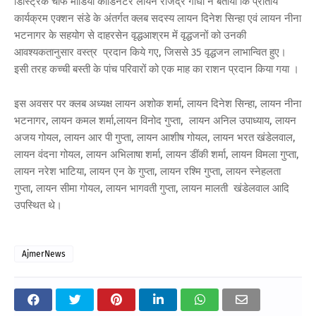
डिस्ट्रिक चीफ मीडिया कॉर्डिनेटर लायन राजेंद्र गांधी ने बताया कि प्रांतीय
कार्यक्रम एक्शन संडे के अंतर्गत क्लब सदस्य लायन दिनेश सिन्हा एवं लायन नीना
भटनागर के सहयोग से दाहरसेन वृद्धआश्रम में वृद्धजनों को उनकी
आवश्यकतानुसार वस्त्र प्रदान किये गए, जिससे 35 वृद्धजन लाभान्वित हुए।
इसी तरह कच्ची बस्ती के पांच परिवारों को एक माह का राशन प्रदान किया गया ।
इस अवसर पर क्लब अध्यक्ष लायन अशोक शर्मा, लायन दिनेश सिन्हा, लायन नीना
भटनागर, लायन कमल शर्मा,लायन विनोद गुप्ता, लायन अनिल उपाध्याय, लायन
अजय गोयल, लायन आर पी गुप्ता, लायन आशीष गोयल, लायन भरत खंडेलवाल,
लायन वंदना गोयल, लायन अभिलाषा शर्मा, लायन डींकी शर्मा, लायन विमला गुप्ता,
लायन नरेश भाटिया, लायन एन के गुप्ता, लायन रश्मि गुप्ता, लायन स्नेहलता
गुप्ता, लायन सीमा गोयल, लायन भागवती गुप्ता, लायन मालती खंडेलवाल आदि
उपस्थित थे।
AjmerNews