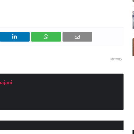
और नया
rajani