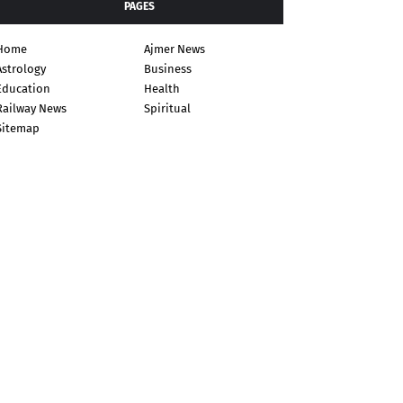
PAGES
Home
Ajmer News
Astrology
Business
Education
Health
Railway News
Spiritual
Sitemap