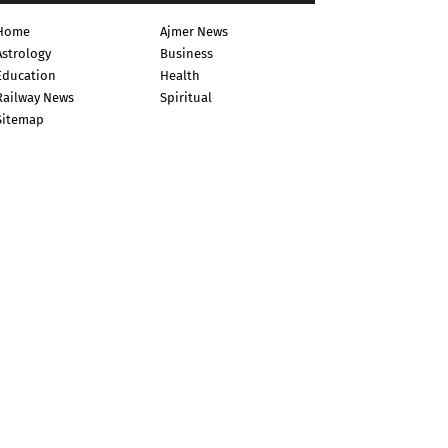
Home
Ajmer News
Astrology
Business
Education
Health
Railway News
Spiritual
Sitemap