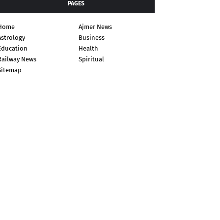
PAGES
Home
Ajmer News
Astrology
Business
Education
Health
Railway News
Spiritual
Sitemap