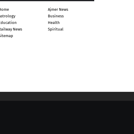
Home
Ajmer News
Astrology
Business
Education
Health
Railway News
Spiritual
Sitemap