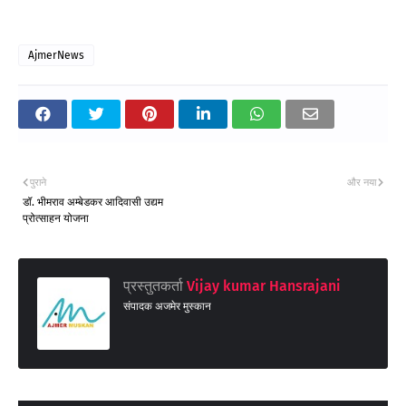
AjmerNews
पुराने
और नया
डॉ. भीमराव अम्बेडकर आदिवासी उद्यम
प्रोत्साहन योजना
प्रस्तुतकर्ता
Vijay kumar Hansrajani
संपादक अजमेर मुस्कान