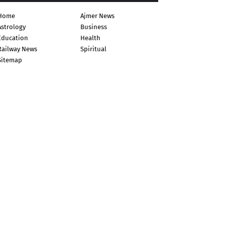
Home
Ajmer News
Astrology
Business
Education
Health
Railway News
Spiritual
Sitemap