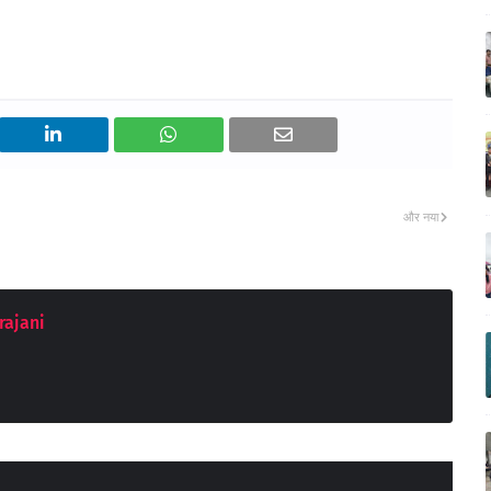
और नया
rajani