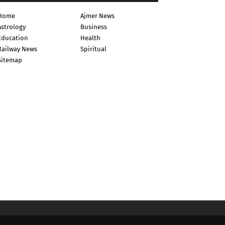
Home
Ajmer News
Astrology
Business
Education
Health
Railway News
Spiritual
Sitemap